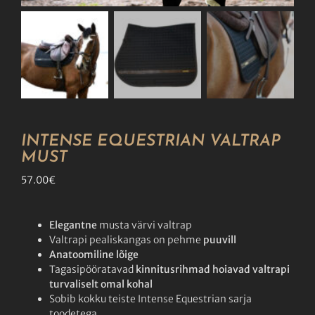
INTENSE EQUESTRIAN VALTRAP
MUST
57.00
€
Elegantne
musta värvi valtrap
Valtrapi pealiskangas on pehme
puuvill
Anatoomiline lõige
Tagasipööratavad
kinnitusrihmad hoiavad valtrapi
turvaliselt omal kohal
Sobib kokku teiste Intense Equestrian sarja
toodetega