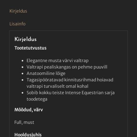
Kirjeldus
Lisainfo
Kirjeldus
Tootetutvustus
Elegantne musta värvi valtrap
Valtrapi pealiskangas on pehme puuvill
Anatoomiline lõige
Tagasipööratavad kinnitusrihmad hoiavad
valtrapi turvaliselt omal kohal
Sobib kokku teiste Intense Equestrian sarja
toodetega
Mõõdud, värv
Full, must
Hooldusjuhis