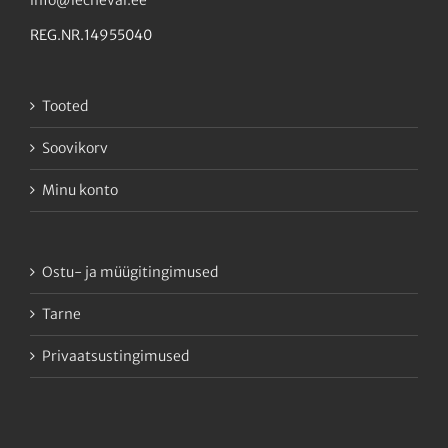
info@lecheval.ee
REG.NR.14955040
Tooted
Soovikorv
Minu konto
Ostu- ja müügitingimused
Tarne
Privaatsustingimused