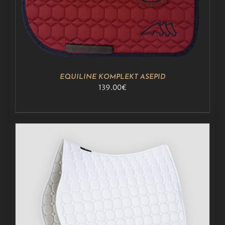
ON
MITU
VARIANTI.
VALIKUID
SAAB
TEHA
TOOTELEHEL.
EQUILINE KOMPLEKT ASEPID
139.00
€
LISA KORVI
/
DETAILS