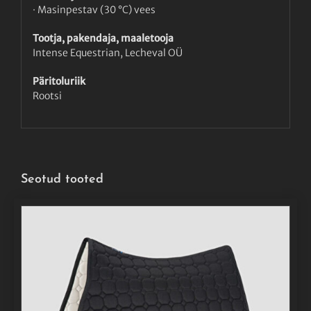
· Masinpestav (30 °C) vees
Tootja, pakendaja, maaletooja
Intense Equestrian, Lecheval OÜ
Päritoluriik
Rootsi
Seotud tooted
SELLEL
VALI
/
DETAILS