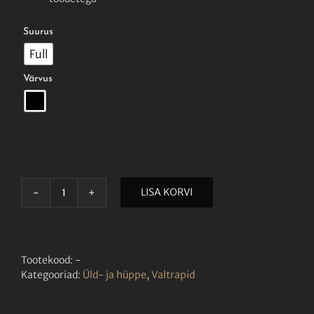

Suurus
Full

Värvus
LISA KORVI
INTENSE
EQUESTRIAN
VALTRAP
MUST
kogus
Tootekood:
-
Kategooriad:
Üld- ja hüppe
,
Valtrapid