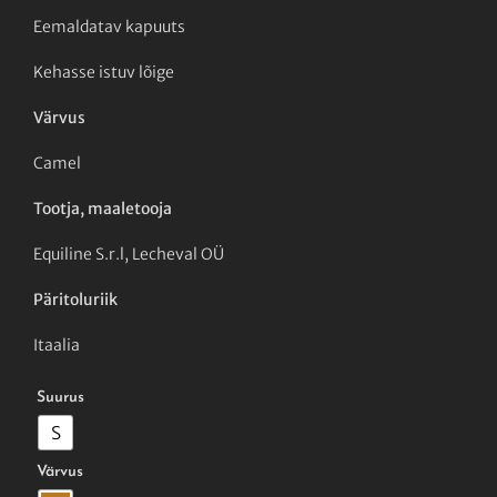
Eemaldatav kapuuts
Kehasse istuv lõige
Värvus
Camel
Tootja, maaletooja
Equiline S.r.l, Lecheval OÜ
Päritoluriik
Itaalia

Suurus
S

Värvus