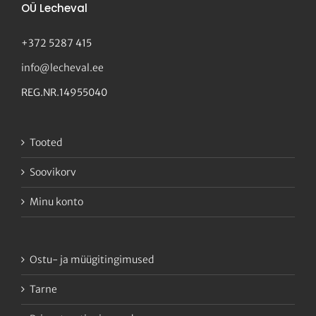
OÜ Lecheval
+372 5287 415
info@lecheval.ee
REG.NR.14955040
Tooted
Soovikorv
Minu konto
Ostu- ja müügitingimused
Tarne