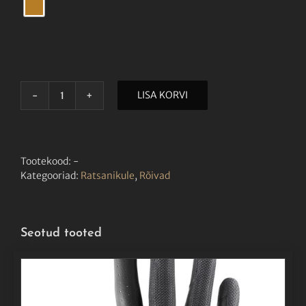
LISA KORVI
EQUILINE
NAISTE
JOPE
ECRE
Camel
Tootekood:
-
kogus
Kategooriad:
Ratsanikule
,
Rõivad
Seotud tooted