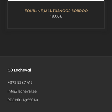
EQUILINE JALUTUSNÖÖR BORDOO
18.00
€
OÜ Lecheval
+372 5287 415
info@lecheval.ee
REG.NR.14955040