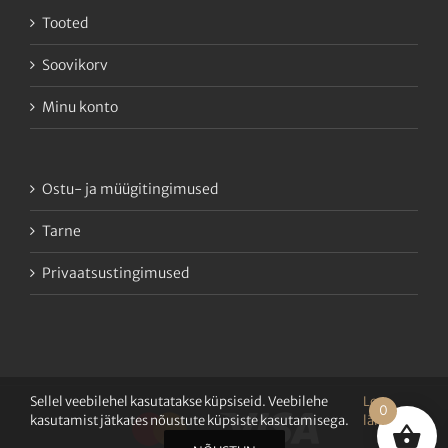
Tooted
Soovikorv
Minu konto
Ostu- ja müügitingimused
Tarne
Privaatsustingimused
Sellel veebilehel kasutatakse küpsiseid. Veebilehe
Loe
0
kasutamist jätkates nõustute küpsiste kasutamisega.
lähemalt