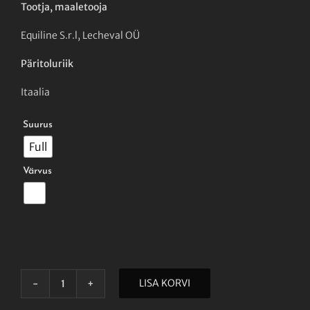
Tootja, maaletooja
Equiline S.r.l, Lecheval OÜ
Päritoluriik
Itaalia

Suurus
Full

Värvus
LISA KORVI
EQUILINE
VALTRAP