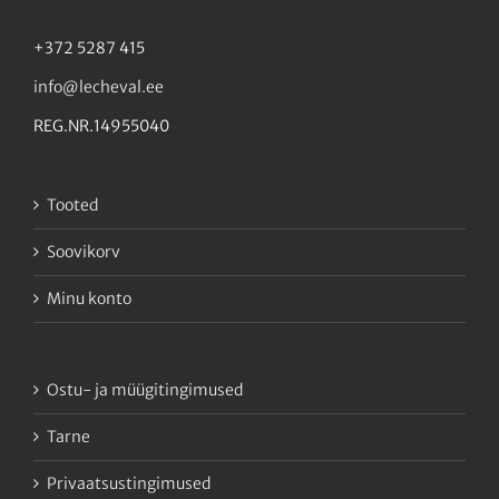
+372 5287 415
info@lecheval.ee
REG.NR.14955040
Tooted
Soovikorv
Minu konto
Ostu- ja müügitingimused
Tarne
Privaatsustingimused