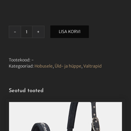
LISA KORVI
EQUILINE
VALTRAP
OCTAGON
2025
kogus
Tootekood:
-
Kategooriad:
Hobusele
,
Üld- ja hüppe
,
Valtrapid
Seotud tooted