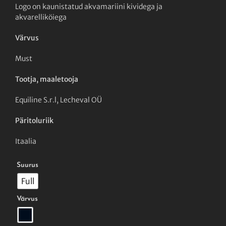
Logo on kaunistatud
akvamariini
kividega
ja
akvarelliköiega
Värvus
Must
Tootja, maaletooja
Equiline S.r.l, Lecheval OÜ
Päritoluriik
Itaalia

Suurus
Full

Värvus