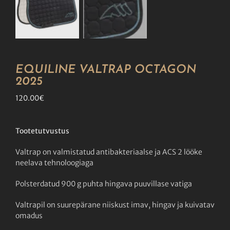
EQUILINE VALTRAP OCTAGON
2025
120.00
€
Tootetutvustus
Valtrap on valmistatud antibakteriaalse ja ACS 2 lööke
neelava tehnoloogiaga
Polsterdatud 900 g puhta hingava puuvillase vatiga
Valtrapil on suurepärane niiskust imav, hingav ja kuivatav
omadus