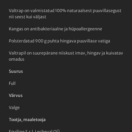
Valtrap on valmistatud 100% naturaalsest puuvillasegust
nii seest kui väljast
Kangas on antibakteriaalne ja hüpoallergeenne
Polsterdatud 900 g puhta hingava puuvillase vatiga
Valtrapil on suurepärane niiskust imav, hingav ja kuivatav
omadus
Suurus
Full
Värvus
Valge
Tootja, maaletooja
Equiline S.r.l, Lecheval OÜ