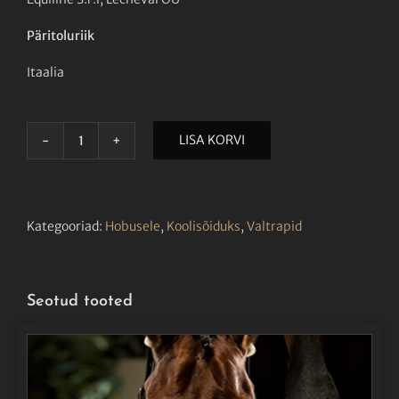
Päritoluriik
Itaalia
LISA KORVI
EQUILINE
KOOLISÕIDU
VALTRAP
OCTAGON
VALGE
Kategooriad:
Hobusele
,
Koolisõiduks
,
Valtrapid
kogus
Seotud tooted