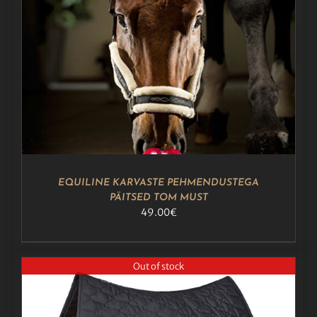
SELLEL
VALI
/
DETAILS
TOOTEL
ON
MITU
VARIANTI.
VALIKUID
SAAB
TEHA
TOOTELEHEL.
EQUILINE KARVASTE PEHMENDUSTEGA
PÄITSED TOM MUST
49.00
€
Out of stock