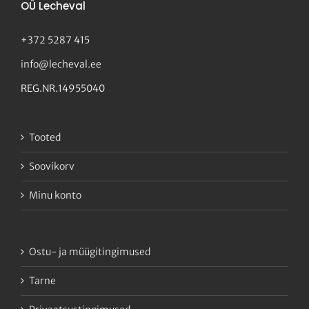
OÜ Lecheval
+372 5287 415
info@lecheval.ee
REG.NR.14955040
Tooted
Soovikorv
Minu konto
Ostu- ja müügitingimused
Tarne