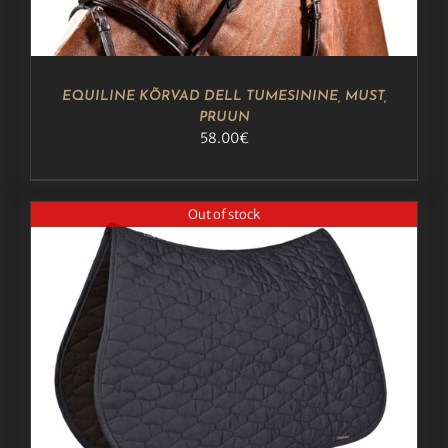
VALIKUID
SAAB
TEHA
TOOTELEHEL.
EQUILINE KÕRVAD DELL TUMESININE, MUST,
PRUUN
58.00
€
Out of stock
DETAILS