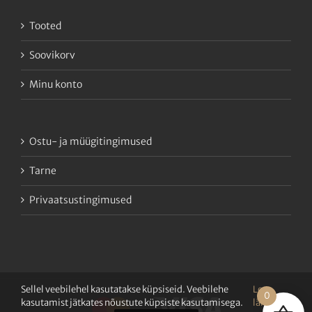
Tooted
Soovikorv
Minu konto
Ostu- ja müügitingimused
Tarne
Privaatsustingimused
Sellel veebilehel kasutatakse küpsiseid. Veebilehe
Loe
0
kasutamist jätkates nõustute küpsiste kasutamisega.
lähemalt