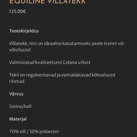
EQUILINE VILLATEKK
125.00
€
Tootekirjeldus
Villatekk, mis on ideaalne kasutamiseks peale trenni või
võistlustel
Valmistatud kvaliteetsest Colana villast
Tekil on reguleeritavad ja eemaldatavad kõhualused
rihmad
Värvus
Sinine/hall
Materjal
70% vill / 30% polüester