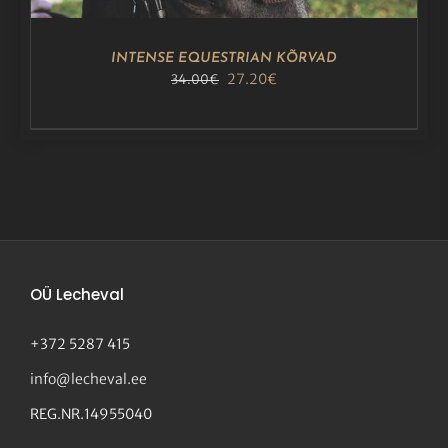
TEHA
TOOTELEHEL.
INTENSE EQUESTRIAN KÕRVAD
Algne
Praegune
27.20
€
34.00
€
hind
hind
oli:
on:
34.00€.
27.20€.
OÜ Lecheval
+372 5287 415
info@lecheval.ee
REG.NR.14955040