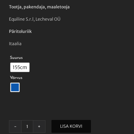
Tootja, pakendaja, maaletooja
Equiline S.r.l, Lecheval OÜ
Päritoluriik
Itaalia

Suurus
155cm

Värvus
LISA KORVI
EQUILINE